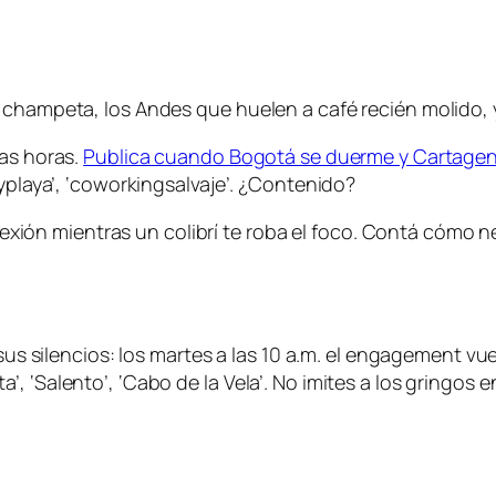
 champeta, los Andes que huelen a café recién molido, y
sas horas.
Publica cuando Bogotá se duerme y Cartagen
oyplaya’, ‘coworkingsalvaje’. ¿Contenido?
 conexión mientras un colibrí te roba el foco. Contá cóm
 sus silencios: los martes a las 10 a.m. el engagement v
 ‘Salento’, ‘Cabo de la Vela’. No imites a los gringos en