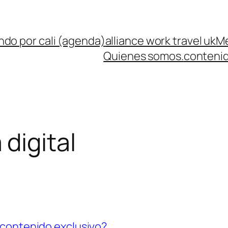
ndo por cali (agenda)
alliance work travel uk
Me
Quienes somos.
contenid
digital