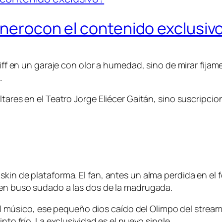
inerocon el contenido exclusiv
riff en un garaje con olor a humedad, sino de mirar fijame
.
tares en el Teatro Jorge Eliécer Gaitán, sino suscripcio
kin de plataforma. El fan, antes un alma perdida en el fo
 en buso sudado a las dos de la madrugada.
Y el músico, ese pequeño dios caído del Olimpo del stream
nto frío. La exclusividad es el nuevo single.