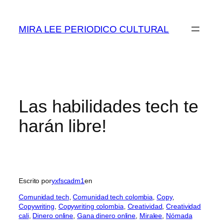
Saltar
al
MIRA LEE PERIODICO CULTURAL
contenido
Las habilidades tech te
harán libre!
Escrito por
yxfscadm1
en
Comunidad tech
, 
Comunidad tech colombia
, 
Copy
, 
Copywriting
, 
Copywriting colombia
, 
Creatividad
, 
Creatividad
cali
, 
Dinero online
, 
Gana dinero online
, 
Miralee
, 
Nómada