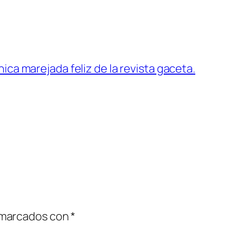
ica marejada feliz de la revista gaceta.
 marcados con
*