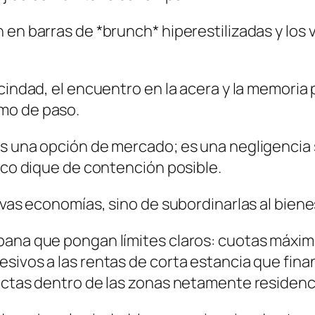
en barras de *brunch* hiperestilizadas y los v
cindad, el encuentro en la acera y la memoria
mo de paso.
s una opción de mercado; es una negligencia s
nico dique de contención posible.
evas economías, sino de subordinarlas al biene
bana que pongan límites claros: cuotas máxim
ivos a las rentas de corta estancia que financ
ictas dentro de las zonas netamente residenc