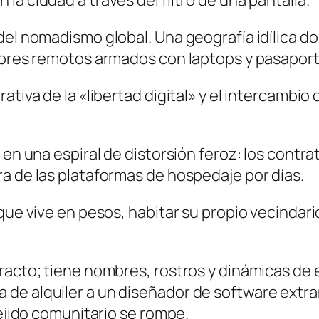
a ciudad a través del filtro de una pantalla.
el nomadismo global. Una geografía idílica don
adores remotos armados con laptops y pasaport
ativa de la «libertad digital» y el intercambio
o en una espiral de distorsión feroz: los cont
a de las plataformas de hospedaje por días.
 que vive en pesos, habitar su propio vecindar
tracto; tiene nombres, rostros y dinámicas de
de alquiler a un diseñador de software extr
tejido comunitario se rompe.