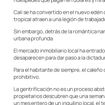
huéspedes que pagan en dólares y miran l
Cali se ha convertido en el nuevo edén d
tropical atraen a una legión de trabaj
Sin embargo, detrás de la romántica narr
urbana profunda.
El mercado inmobiliario local ha entrad
desaparecen para dar paso a la dictadur
Para el habitante de siempre, el caleño
prohibitivo.
La gentrificación no es un proceso abs
propietarios descubren que una semana 
un mes entero de un inquilino local, el 