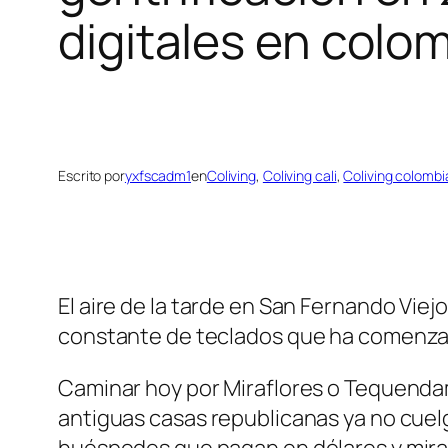
digitales en colom
Escrito por
yxfscadm1
en
Coliving
, 
Coliving cali
, 
Coliving colombi
El aire de la tarde en San Fernando Viej
constante de teclados que ha comenzado 
Caminar hoy por Miraflores o Tequendama
antiguas casas republicanas ya no cuelga