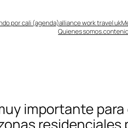
ndo por cali (agenda)
alliance work travel uk
Me
Quienes somos.
contenid
muy importante para e
 zonas residenciale