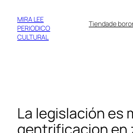
Saltar
al
MIRA LEE
Tienda
de boro
contenido
PERIODICO
CULTURAL
La legislación es 
gentrificacion en