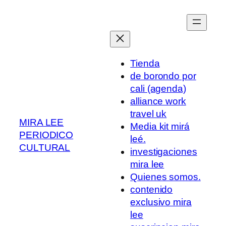
Saltar
al
contenido
Tienda
de borondo por
cali (agenda)
alliance work
travel uk
MIRA LEE
Media kit mirá
PERIODICO
leé.
CULTURAL
investigaciones
mira lee
Quienes somos.
contenido
exclusivo mira
lee