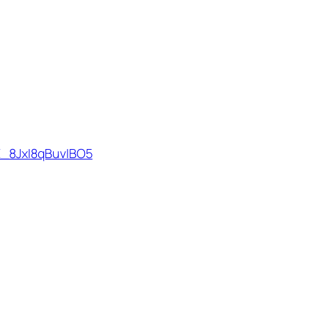
XE_8JxI8qBuvIBO5