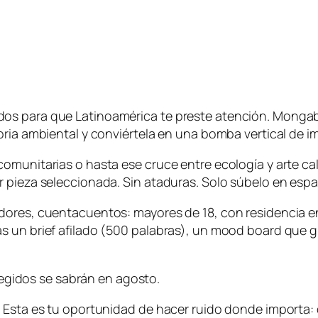
os para que Latinoamérica te preste atención. Mongab
oria ambiental y conviértela en una bomba vertical de 
unitarias o hasta ese cruce entre ecología y arte calleje
 pieza seleccionada. Sin ataduras. Solo súbelo en españ
ores, cuentacuentos: mayores de 18, con residencia en 
 un brief afilado (500 palabras), un mood board que gr
elegidos se sabrán en agosto.
. Esta es tu oportunidad de hacer ruido donde importa: