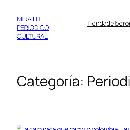
Saltar
al
MIRA LEE
Tienda
de boro
contenido
PERIODICO
CULTURAL
Categoría:
Period