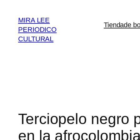
Saltar
al
MIRA LEE
Tienda
de bo
contenido
PERIODICO
CULTURAL
Terciopelo negro 
en la afrocolombi