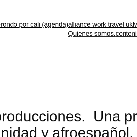
rondo por cali (agenda)
alliance work travel uk
M
Quienes somos.
conteni
producciones. Una p
anidad y afroespañol