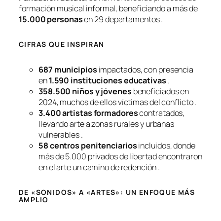
formación musical informal, beneficiando a más de
15.000 personas
en 29 departamentos .
CIFRAS QUE INSPIRAN
687 municipios
impactados, con presencia
en
1.590 instituciones educativas
.
358.500 niños y jóvenes
beneficiados en
2024, muchos de ellos víctimas del conflicto .
3.400 artistas formadores
contratados,
llevando arte a zonas rurales y urbanas
vulnerables .
58 centros penitenciarios
incluidos, donde
más de 5.000 privados de libertad encontraron
en el arte un camino de redención .
DE «SONIDOS» A «ARTES»: UN ENFOQUE MÁS
AMPLIO