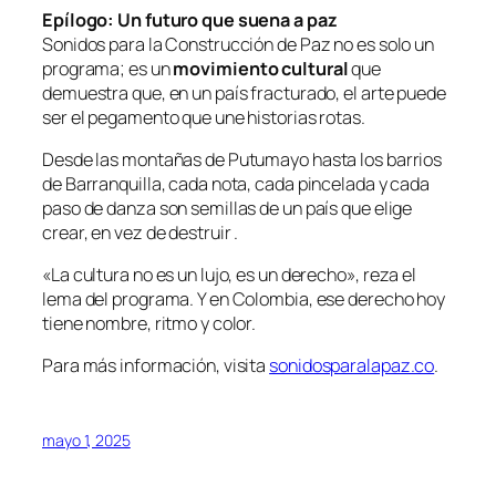
Epílogo: Un futuro que suena a paz
Sonidos para la Construcción de Paz no es solo un
programa; es un
movimiento cultural
que
demuestra que, en un país fracturado, el arte puede
ser el pegamento que une historias rotas.
Desde las montañas de Putumayo hasta los barrios
de Barranquilla, cada nota, cada pincelada y cada
paso de danza son semillas de un país que elige
crear, en vez de destruir .
«La cultura no es un lujo, es un derecho»,
reza el
lema del programa. Y en Colombia, ese derecho hoy
tiene nombre, ritmo y color.
Para más información, visita
sonidosparalapaz.co
.
mayo 1, 2025