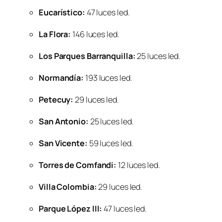
Eucarístico:
47 luces led.
La Flora:
146 luces led.
Los Parques Barranquilla:
25 luces led.
Normandía:
193 luces led.
Petecuy:
29 luces led.
San Antonio:
25 luces led.
San Vicente:
59 luces led.
Torres de Comfandi:
12 luces led.
Villa Colombia:
29 luces led.
Parque López III:
47 luces led.