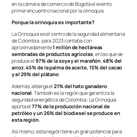
en la cámara de comercio de Bogotá el evento
primer encuentro nacional por la orinoquia.
Porque la orinoquia es importante?
La Orinoquia es el centro de la seguridad alimentaria
de Colombia: para 2023 contaba con
aproximadamente
1 millón de hectáreas
sembradas de productos agrícolas
, en las que se
produce el
97% de la soya y el marañón
,
48% del
arroz
,
45% de la palma de aceite,
15% del cacao
y el 29% del plátano
.
Además, alberga el
21% del hato ganadero
nacional
. También es la región que garantiza la
seguridad energética de Colombia: La Orinoquia
aporta el
77% de la producción nacional de
petróleo y un 26% del biodiesel se produce en
esta región.
Así mismo, esta región tiene un gran potencial para