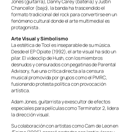
Jones (guitarra), Danny Carey (batería) y Justin
Chancellor (bajo), la banda ha trascendido el
formato tradicional del rock para convertirse en un
fenómeno cultural donde el arte multimedial es
protagonista .
Arte Visual y Simbolismo
La estética de Tool es inseparable de su música.
Desde el EP
Opiate
(1992), el arte visual ha sido un
pilar. El videoclip de
Hush
, con los miembros
desnudos y censurados con pegatinas de
Parental
Advisory
, fue una crítica directa a la censura
musical promovida por grupos como el PMRC,
fusionando protesta política con provocación
artística.
Adam Jones, guitarrista y exescultor de efectos
especiales para películas como
Terminator 2
, lidera
la dirección visual.
Su colaboración con artistas como Cam de Leon en