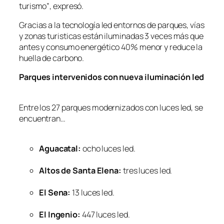
turismo”
, expresó.
Gracias a la tecnología led entornos de parques, vías
y zonas turisticas están iluminadas 3 veces más que
antes y consumo energético 40% menor y reduce la
huella de carbono.
Parques intervenidos con nueva iluminación led
Entre los 27 parques modernizados con luces led, se
encuentran…
Aguacatal:
ocho luces led.
Altos de Santa Elena:
tres luces led.
El Sena:
13 luces led.
El Ingenio:
447 luces led.