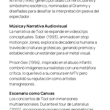
Ænima
(1996) generó portadas con lenticulares y
simbolismo esotérico, nominadas al Grammy y
diseñadas para desafiar la interpretación pasiva del
espectador .
Música y Narrativa Audiovisual
La narrativa de Tool se expande en videoclips
conceptuales.
Sober
(1993), animado en stop
motion por Jones, explora la decadencia humana a
través de criaturas grotescas, ganando premios y
estableciendo un estándar para el metal visual.
Prison Sex
(1994), inspirado en el abuso infantil,
combinó imágenes surrealistas con una metáfora
crítica, lo que llevó a su censura en MTV pero
consolidó su reputación como artistas
transgresores .
Escenario como Canvas
Los conciertos de Tool son inmersiones
multisensoriales. Durante el tour de
Lateralus
(2001), incorporaron proyecciones geométricas