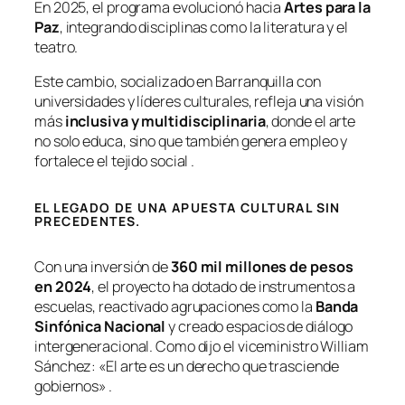
En 2025, el programa evolucionó hacia
Artes para la
Paz
, integrando disciplinas como la literatura y el
teatro.
Este cambio, socializado en Barranquilla con
universidades y líderes culturales, refleja una visión
más
inclusiva y multidisciplinaria
, donde el arte
no solo educa, sino que también genera empleo y
fortalece el tejido social .
EL LEGADO DE UNA APUESTA CULTURAL SIN
PRECEDENTES
.
Con una inversión de
360 mil millones de pesos
en 2024
, el proyecto ha dotado de instrumentos a
escuelas, reactivado agrupaciones como la
Banda
Sinfónica Nacional
y creado espacios de diálogo
intergeneracional. Como dijo el viceministro William
Sánchez:
«El arte es un derecho que trasciende
gobiernos»
.