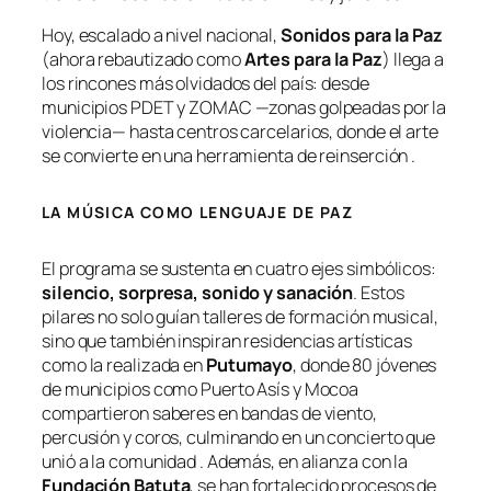
Hoy, escalado a nivel nacional,
Sonidos para la Paz
(ahora rebautizado como
Artes para la Paz
) llega a
los rincones más olvidados del país: desde
municipios PDET y ZOMAC —zonas golpeadas por la
violencia— hasta centros carcelarios, donde el arte
se convierte en una herramienta de reinserción .
LA MÚSICA COMO LENGUAJE DE PAZ
El programa se sustenta en cuatro ejes simbólicos:
silencio, sorpresa, sonido y sanación
. Estos
pilares no solo guían talleres de formación musical,
sino que también inspiran residencias artísticas
como la realizada en
Putumayo
, donde 80 jóvenes
de municipios como Puerto Asís y Mocoa
compartieron saberes en bandas de viento,
percusión y coros, culminando en un concierto que
unió a la comunidad . Además, en alianza con la
Fundación Batuta
, se han fortalecido procesos de