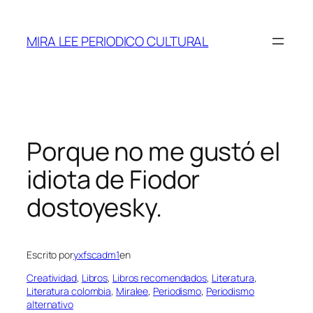
Saltar
al
MIRA LEE PERIODICO CULTURAL
contenido
Porque no me gustó el
idiota de Fiodor
dostoyesky.
Escrito por
yxfscadm1
en
Creatividad
, 
Libros
, 
Libros recomendados
, 
Literatura
, 
Literatura colombia
, 
Miralee
, 
Periodismo
, 
Periodismo
alternativo