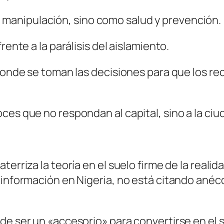
anipulación, sino como salud y prevención.
rente a la parálisis del aislamiento.
donde se toman las decisiones para que los rec
ces que no respondan al capital, sino a la ciu
erriza la teoría en el suelo firme de la realid
e información en Nigeria, no está citando an
de ser un «accesorio» para convertirse en el 