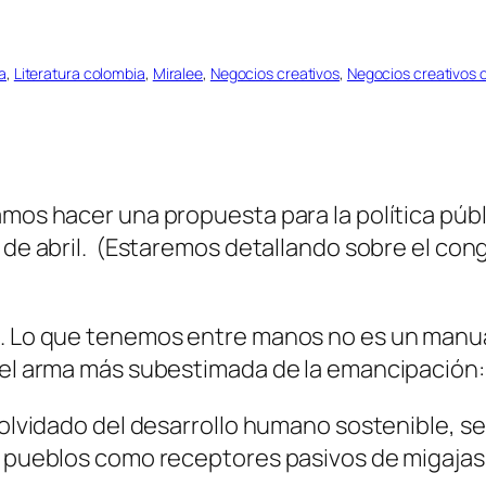
a
, 
Literatura colombia
, 
Miralee
, 
Negocios creativos
, 
Negocios creativos c
amos hacer una propuesta para la política públ
 de abril. (Estaremos detallando sobre el con
n. Lo que tenemos entre manos no es un manua
e el arma más subestimada de la emancipación:
 olvidado del desarrollo humano sostenible, se 
os pueblos como receptores pasivos de migajas