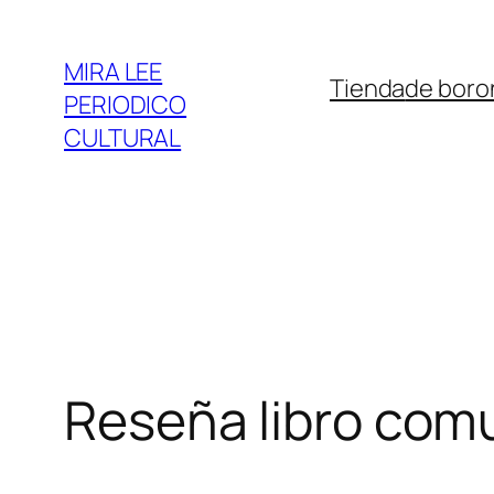
Saltar
al
MIRA LEE
Tienda
de boro
contenido
PERIODICO
CULTURAL
Reseña libro comu