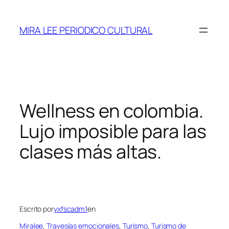
Saltar
al
MIRA LEE PERIODICO CULTURAL
contenido
Wellness en colombia.
Lujo imposible para las
clases más altas.
Escrito por
yxfscadm1
en
Miralee
, 
Travesías emocionales
, 
Turismo
, 
Turismo de