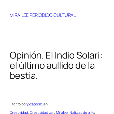
Saltar
al
MIRA LEE PERIODICO CULTURAL
contenido
Opinión. El Indio Solari:
el último aullido de la
bestia.
Escrito por
yxfscadm1
en
Creatividad
, 
Creatividad cali
, 
Miralee
, 
Noticias de arte
, 