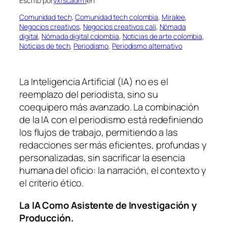
Escrito por
yxfscadm1
en
Comunidad tech
, 
Comunidad tech colombia
, 
Miralee
, 
Negocios creativos
, 
Negocios creativos cali
, 
Nómada
digital
, 
Nómada digital colombia
, 
Noticias de arte colombia
, 
Noticias de tech
, 
Periodismo
, 
Periodismo alternativo
La Inteligencia Artificial (IA) no es el
reemplazo del periodista, sino su
coequipero más avanzado. La combinación
de la IA con el periodismo está redefiniendo
los flujos de trabajo, permitiendo a las
redacciones ser más eficientes, profundas y
personalizadas, sin sacrificar la esencia
humana del oficio: la narración, el contexto y
el criterio ético.
La IA Como Asistente de Investigación y
Producción.