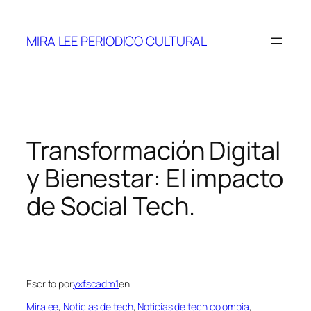
Saltar
al
MIRA LEE PERIODICO CULTURAL
contenido
Transformación Digital
y Bienestar: El impacto
de Social Tech.
Escrito por
yxfscadm1
en
Miralee
, 
Noticias de tech
, 
Noticias de tech colombia
, 