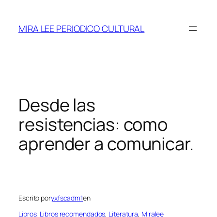
Saltar
al
MIRA LEE PERIODICO CULTURAL
contenido
Desde las
resistencias: como
aprender a comunicar.
Escrito por
yxfscadm1
en
Libros
, 
Libros recomendados
, 
Literatura
, 
Miralee