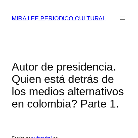
Saltar
al
MIRA LEE PERIODICO CULTURAL
contenido
Autor de presidencia.
Quien está detrás de
los medios alternativos
en colombia? Parte 1.
Escrito por
yxfscadm1
en