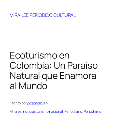
Saltar
al
MIRA LEE PERIODICO CULTURAL
contenido
Ecoturismo en
Colombia: Un Paraíso
Natural que Enamora
al Mundo
Escrito por
yxfscadm1
en
Miralee
, 
noticias turismo nacional
, 
Periodismo
, 
Periodismo