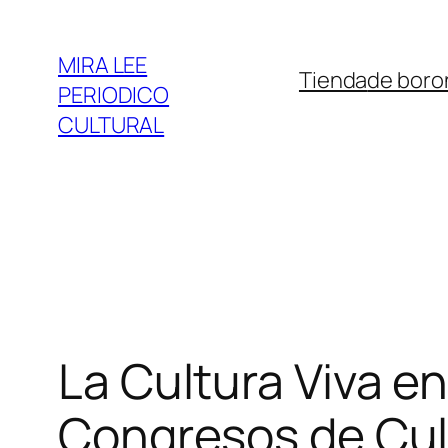
Saltar
al
MIRA LEE
Tienda
de boro
contenido
PERIODICO
CULTURAL
La Cultura Viva en
Congresos de Cul