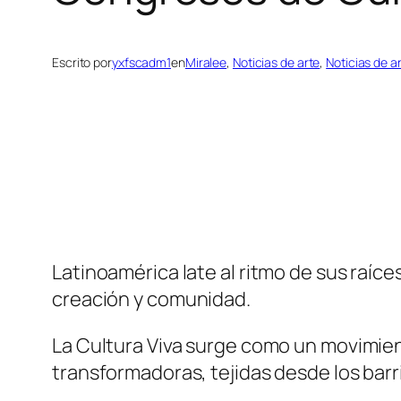
Escrito por
yxfscadm1
en
Miralee
, 
Noticias de arte
, 
Noticias de a
Latinoamérica late al ritmo de sus raíce
creación y comunidad.
La Cultura Viva surge como un movimien
transformadoras, tejidas desde los barri