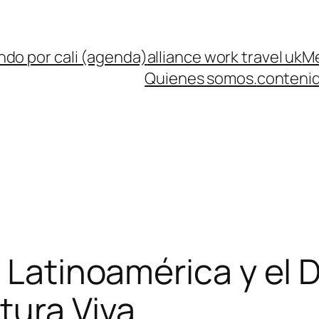
ndo por cali (agenda)
alliance work travel uk
Me
Quienes somos.
contenid
 Latinoamérica y el 
tura Viva