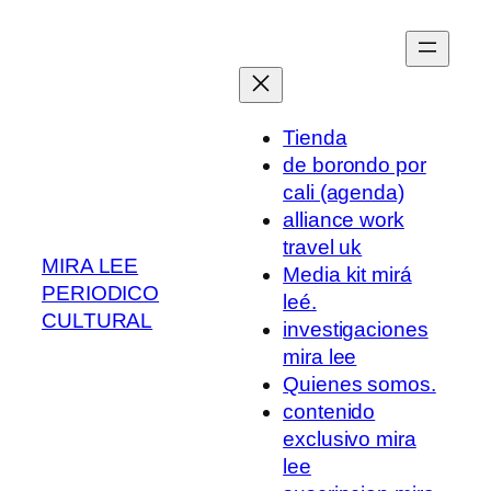
Saltar
al
contenido
Tienda
de borondo por
cali (agenda)
alliance work
travel uk
MIRA LEE
Media kit mirá
PERIODICO
leé.
CULTURAL
investigaciones
mira lee
Quienes somos.
contenido
exclusivo mira
lee