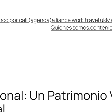
ndo por cali (agenda)
alliance work travel uk
Me
Quienes somos.
contenid
cional: Un Patrimonio
l.