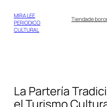
Saltar
al
MIRA LEE
Tienda
de boro
contenido
PERIODICO
CULTURAL
La Partería Tradi
el Turismo Cultura