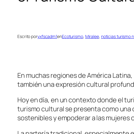
Escrito por
yxfscadm1
en
Ecoturismo
, 
Miralee
, 
noticias turismo 
En muchas regiones de América Latina, l
también una expresión cultural profun
Hoy en día, en un contexto donde el turi
turismo cultural se presenta como una
sostenibles y empoderar a las mujeres c
La partería tradicional, especialmente 