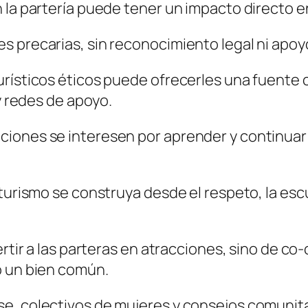
 la partería puede tener un impacto directo e
 precarias, sin reconocimiento legal ni apoyo
urísticos éticos puede ofrecerles una fuente
 y redes de apoyo.
iones se interesen por aprender y continuar
turismo se construya desde el respeto, la escu
ertir a las parteras en atracciones, sino de c
o un bien común.
e, colectivos de mujeres y consejos comunita