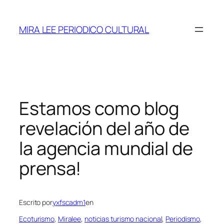
Saltar
al
MIRA LEE PERIODICO CULTURAL
contenido
Estamos como blog
revelación del año de
la agencia mundial de
prensa!
Escrito por
yxfscadm1
en
Ecoturismo
, 
Miralee
, 
noticias turismo nacional
, 
Periodismo
, 