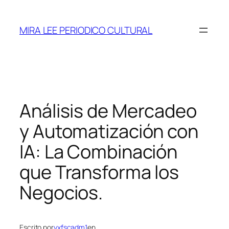
Saltar
al
MIRA LEE PERIODICO CULTURAL
contenido
Análisis de Mercadeo
y Automatización con
IA: La Combinación
que Transforma los
Negocios.
Escrito por
yxfscadm1
en