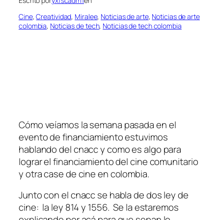
Escrito por
yxfscadm1
en
Cine
, 
Creatividad
, 
Miralee
, 
Noticias de arte
, 
Noticias de arte
colombia
, 
Noticias de tech
, 
Noticias de tech colombia
Cómo veíamos la semana pasada en el
evento de financiamiento estuvimos
hablando del cnacc y como es algo para
lograr el financiamiento del cine comunitario
y otra case de cine en colombia.
Junto con el cnacc se habla de dos ley de
cine: la ley 814 y 1556. Se la estaremos
explicando por acá para que sepan lo